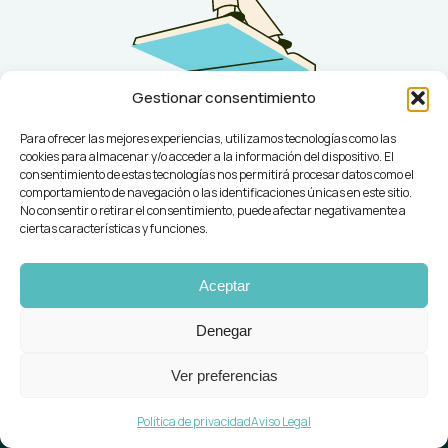
Gestionar consentimiento
Para ofrecer las mejores experiencias, utilizamos tecnologías como las
cookies para almacenar y/o acceder a la información del dispositivo. El
consentimiento de estas tecnologías nos permitirá procesar datos como el
comportamiento de navegación o las identificaciones únicas en este sitio.
No consentir o retirar el consentimiento, puede afectar negativamente a
ciertas características y funciones.
Aceptar
Denegar
Ver preferencias
Catálogo
Cita online
Llámanos: +34 611 665 992
Clientes
Política de privacidad
Aviso Legal