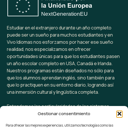
Estudiar en el extranjero durante un año completo
puede ser un sueño para muchos estudiantes y en
Vivo Idiomas nos esforzamos por hacer ese sueño
realidad, nos especializamos en ofrecer
oportunidades únicas para que los estudiantes pasen
un año escolar completo en USA, Canadá e Irlanda.
Nuestros programas están diseñados no sólo para
que los alumnos aprendan inglés, sino también para
que lo practiquen en su entorno diario, logrando así
una inmersión cultural y lingüística completa.
Entendemos las particularidades de los sistemas
educativos en estos países, sabemos cuándo inicia y
Gestionar consentimiento
termina el año escolar y estamos listos para ayudar a
Para ofrecer las mejores experiencias, utilizamos tecnologías como las
tu hijo a adaptarse a ellos, ya sea en colegios públicos