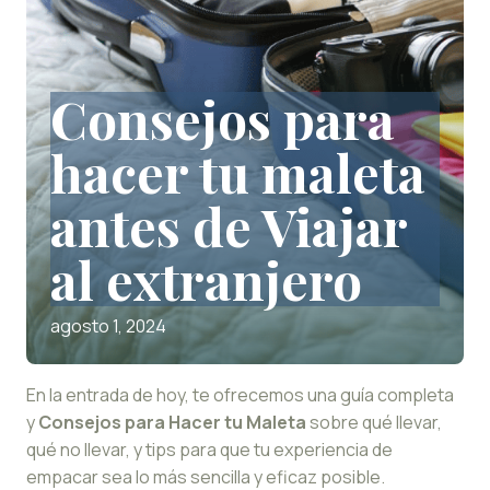
Consejos para
hacer tu maleta
antes de Viajar
al extranjero
agosto 1, 2024
En la entrada de hoy, te ofrecemos una guía completa
y
Consejos para Hacer tu Maleta
sobre qué llevar,
qué no llevar, y tips para que tu experiencia de
empacar sea lo más sencilla y eficaz posible.