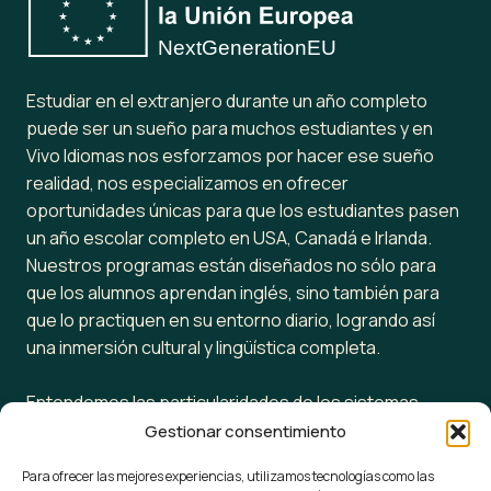
Estudiar en el extranjero durante un año completo
puede ser un sueño para muchos estudiantes y en
Vivo Idiomas nos esforzamos por hacer ese sueño
realidad, nos especializamos en ofrecer
oportunidades únicas para que los estudiantes pasen
un año escolar completo en USA, Canadá e Irlanda.
Nuestros programas están diseñados no sólo para
que los alumnos aprendan inglés, sino también para
que lo practiquen en su entorno diario, logrando así
una inmersión cultural y lingüística completa.
Entendemos las particularidades de los sistemas
educativos en estos países, sabemos cuándo inicia y
Gestionar consentimiento
termina el año escolar y estamos listos para ayudar a
Para ofrecer las mejores experiencias, utilizamos tecnologías como las
tu hijo a adaptarse a ellos, ya sea en colegios públicos