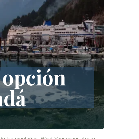
 opción
adá
 de las montañas, West Vancouver ofrece