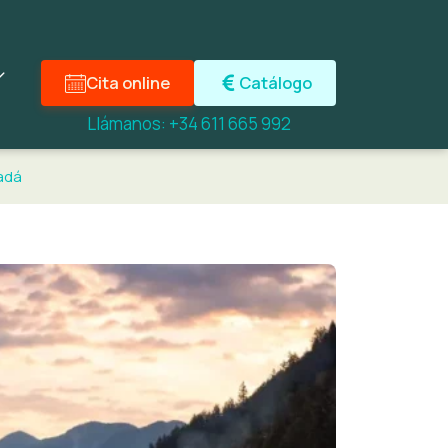
Cita online
Catálogo
Llámanos: +34 611 665 992
adá