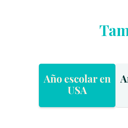
Tam
Año escolar en
A
USA