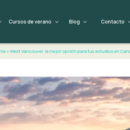
Cursos de verano
Blog
Contacto
me
»
West Vancouver, la mejor opción para tus estudios en Can