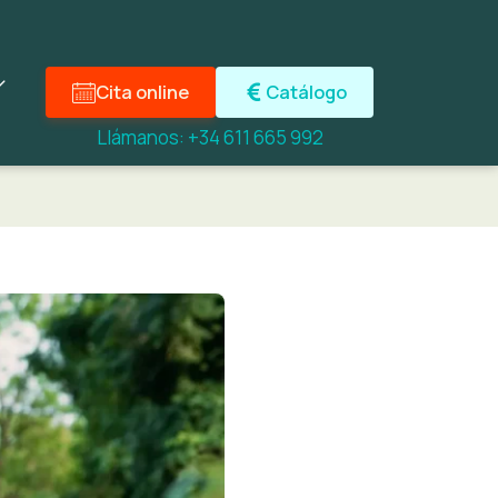
Cita online
Catálogo
Llámanos: +34 611 665 992