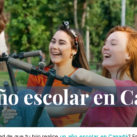
año escolar en 
d de que tu hijo realice
un año escolar en Canadá
? E