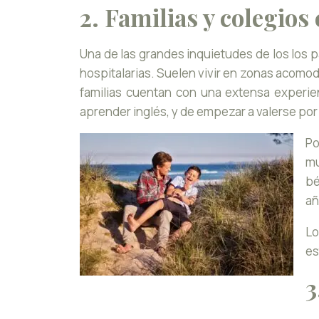
2. Familias y colegios
Una de las grandes inquietudes de los los p
hospitalarias. Suelen vivir en zonas acomod
familias cuentan con una extensa experien
aprender inglés, y de empezar a valerse por
Po
mu
bé
añ
Lo
es
3