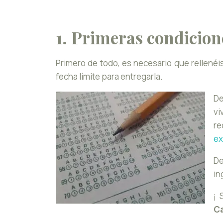
1. Primeras condicion
Primero de todo, es necesario que rellenéi
fecha límite para entregarla.
De
vi
re
ex
De
in
¡ 
C