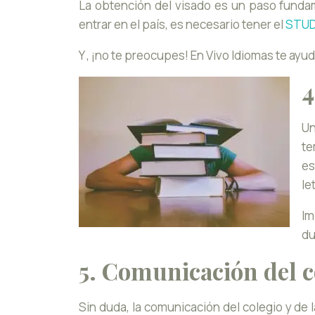
La obtención del visado es un paso fundam
entrar en el país, es necesario tener el
STUDY
Y , ¡no te preocupes! En Vivo Idiomas te a
4
Un
te
es
le
Im
du
5. Comunicación del c
Sin duda, la comunicación del colegio y de