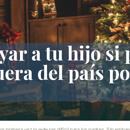
r a tu hijo si 
uera del país p
s por primera vez puede ser difícil para los padres. Sin emb