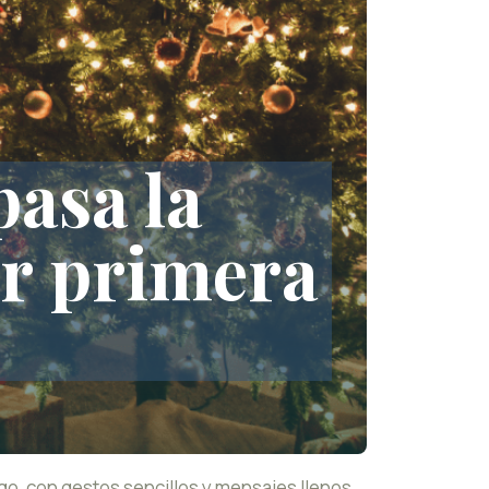
pasa la
or primera
argo, con gestos sencillos y mensajes llenos