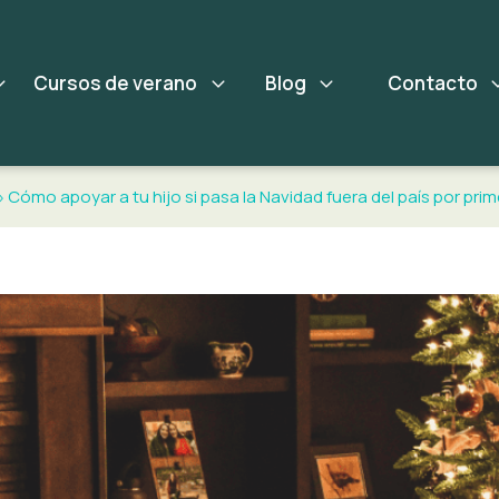
Cursos de verano
Blog
Contacto
»
Cómo apoyar a tu hijo si pasa la Navidad fuera del país por pri