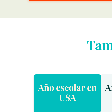
Tam
Año escolar en
A
USA