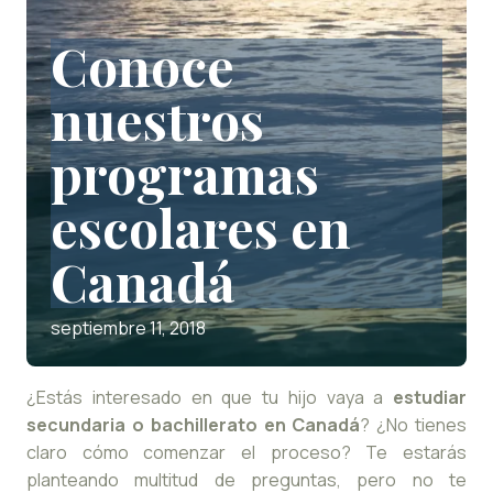
Conoce
nuestros
programas
escolares en
Canadá
septiembre 11, 2018
¿Estás interesado en que tu hijo vaya a
estudiar
secundaria o bachillerato en Canadá
? ¿No tienes
claro cómo comenzar el proceso? Te estarás
planteando multitud de preguntas, pero no te