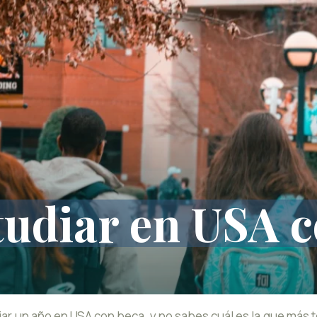
udiar en USA c
diar un año en USA con beca, y no sabes cuál es la que más t