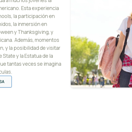
da a muchos jóvenes la
mericano. Esta experiencia
hools, la participación en
dos, la inmersión en
oween y Thanksgiving, y
ricana. Además, momentos
 y la posibilidad de visitar
tate y la Estatua de la
que tantas veces se imagina
culas.
SA