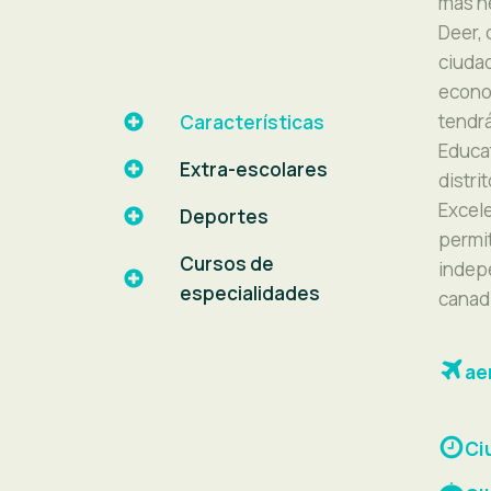
más h
Deer, 
ciudad
econo
tendrá
Características
Educat
Extra-escolares
distri
Excele
Deportes
permit
Cursos de
indep
especialidades
canadi
ae
Ci