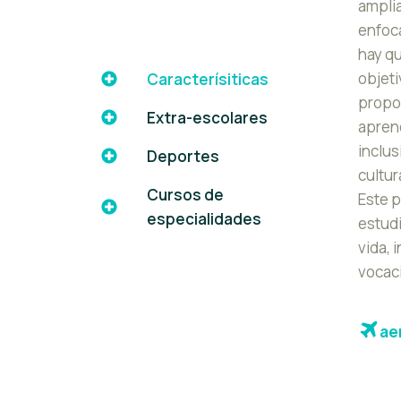
amplia
enfoca
hay qu
objet
Caracterísiticas
propo
Extra-escolares
aprend
inclus
Deportes
cultur
Cursos de
Este p
especialidades
estudi
vida, 
vocaci
ae