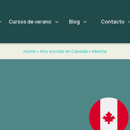
Cursos de verano
Blog
Contacto
Home
»
Año escolar en Canadá
»
Alberta