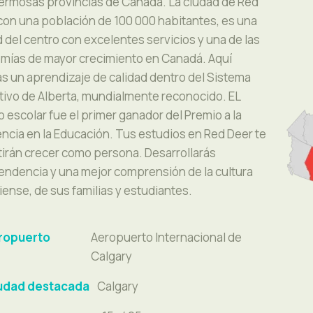
ermosas provincias de Canadá. La ciudad de Red
con una población de 100 000 habitantes, es una
 del centro con excelentes servicios y una de las
mías de mayor crecimiento en Canadá. Aquí
Baloncesto
s un aprendizaje de calidad dentro del Sistema
Fútbol (europeo, canadiense y americano)
ivo de Alberta, mundialmente reconocido. EL
Atletismo
to escolar fue el primer ganador del Premio a la
Cosmética
Voleibol
Club de teatro
ncia en la Educación. Tus estudios en Red Deer te
Banda musical y coro
Tenis
Asociación de Alumnos Internacionales
irán crecer como persona. Desarrollarás
Ciencias de la salud
Esquí
Liderazgo y orientación profesional
endencia y una mejor comprensión de la cultura
Teatro
Boxeo
Francés.
ense, de sus familias y estudiantes.
Industrias
Lucha Libre
Bellas artes
Golf
ropuerto
Aeropuerto Internacional de
Bádminton
Calgary
Campo a través
udad destacada
Calgary