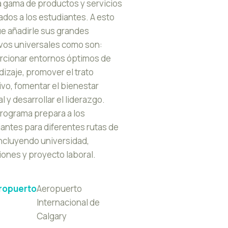
 gama de productos y servicios
Baloncesto
dos a los estudiantes. A esto
Pesca en hielo
Béisbol
e añadirle sus grandes
Artes digitales
Raquetas de nieve
Softbol
ivos universales como son:
Automoción
Campamentos de invierno
Voleibol
rcionar entornos óptimos de
Forense
Trineos tirados por perros
Golf
izaje, promover el trato
Fundamentos de negocio
Francés
Bádminton
ivo, fomentar el bienestar
Robotica
Japones
Atletismo
al y desarrollar el liderazgo.
Estudios de moda
Rugby
rograma prepara a los
Fútbol Americano
antes para diferentes rutas de
incluyendo universidad,
ones y proyecto laboral.
ropuerto
Aeropuerto
Internacional de
Calgary